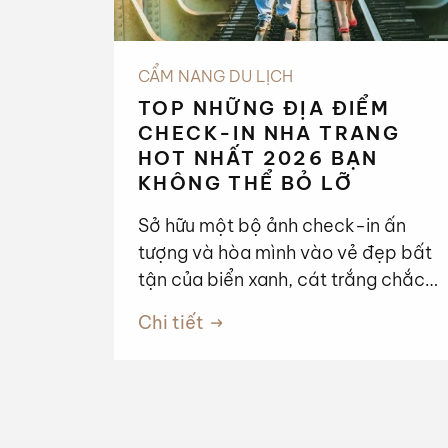
CẨM NANG DU LỊCH
TOP NHỮNG ĐỊA ĐIỂM
CHECK-IN NHA TRANG
HOT NHẤT 2026 BẠN
KHÔNG THỂ BỎ LỠ
Sở hữu một bộ ảnh check-in ấn
tượng và hòa mình vào vẻ đẹp bất
tận của biển xanh, cát trắng chắc
chắn là trải nghiệm đáng giá nhất
Chi tiết
trong kỳ nghỉ của bạn. Để giúp bạn
có một hành trình trọn vẹn, chúng
tôi đã tổng hợp những điểm đến
hấp dẫn bậc nhất thành phố biển
Nha Trang, được chia thành 4 nhóm