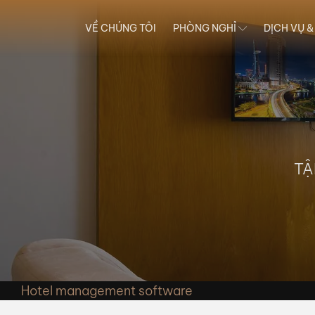
VỀ CHÚNG TÔI
PHÒNG NGHỈ
DỊCH VỤ &
TẬ
Hotel management software