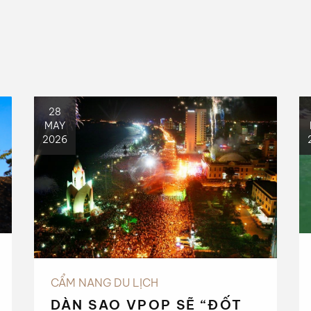
28
MAY
2026
CẨM NANG DU LỊCH
DÀN SAO VPOP SẼ “ĐỐT