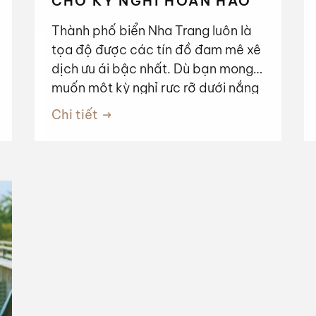
CHO KỲ NGHỈ HOÀN HẢO
Thành phố biển Nha Trang luôn là
tọa độ được các tín đồ đam mê xê
dịch ưu ái bậc nhất. Dù bạn mong
muốn một kỳ nghỉ rực rỡ dưới nắng
vàng hay một chốn bình yên tĩnh
Chi tiết
lặng để F5 bản thân, thời tiết Nha
Trang với 4 mùa mang những sắc
thái rất riêng đều có thể chiều lòng
bạn. Hãy cùng chúng tôi điểm qua
bức tranh khí hậu tại đây để chọn
cho mình một "thời điểm vàng",
giúp chuyến đi sắp tới thêm phần
trọn vẹn nhé!