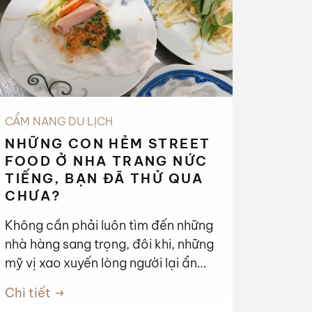
CẨM NANG DU LỊCH
NHỮNG CON HẺM STREET
FOOD Ở NHA TRANG NỨC
TIẾNG, BẠN ĐÃ THỬ QUA
CHƯA?
Không cần phải luôn tìm đến những
nhà hàng sang trọng, đôi khi, những
mỹ vị xao xuyến lòng người lại ẩn
mình ngay trong những con hẻm
Chi tiết
nhỏ bình yên. Hãy cùng chúng tôi