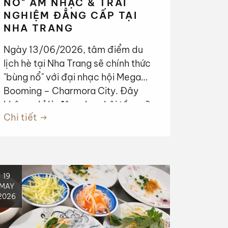
NỔ" ÂM NHẠC & TRẢI
NGHIỆM ĐẲNG CẤP TẠI
NHA TRANG
Ngày 13/06/2026, tâm điểm du
lịch hè tại Nha Trang sẽ chính thức
"bùng nổ" với đại nhạc hội Mega
Booming – Charmora City. Đây
không chỉ là đêm nhạc hội tầm cỡ
Chi tiết
quốc gia mà còn là khởi đầu cho
một hành trình trải nghiệm du lịch
đỉnh cao, nơi âm nhạc trở thành
ngôn ngữ kết nối vạn vật.
19
MAY
2026