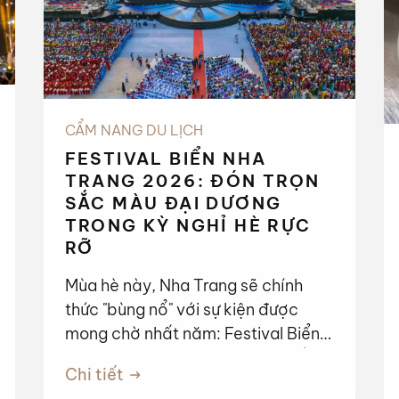
CẨM NANG DU LỊCH
FESTIVAL BIỂN NHA
TRANG 2026: ĐÓN TRỌN
SẮC MÀU ĐẠI DƯƠNG
TRONG KỲ NGHỈ HÈ RỰC
RỠ
Mùa hè này, Nha Trang sẽ chính
thức "bùng nổ" với sự kiện được
mong chờ nhất năm: Festival Biển
Khánh Hòa 2026. Với chủ đề "Sắc
Chi tiết
màu đại dương - Vươn tầm quốc