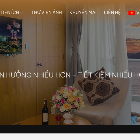
V
 TIỆN ÍCH
THƯ VIỆN ẢNH
KHUYẾN MÃI
LIÊN HỆ
N HƯỞNG NHIỀU HƠN - TIẾT KIỆM NHIỀU 