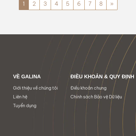
1
2
3
4
5
6
7
8
»
VỀ GALINA
ĐIỀU KHOẢN & QUY ĐỊNH
Giới thiệu về chúng tôi
Điều khoản chung
Liên hệ
Chính sách Bảo vệ Dữ liệu
Tuyển dụng