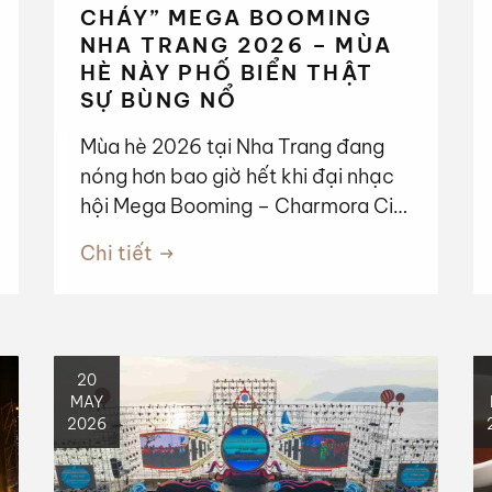
CHÁY” MEGA BOOMING
NHA TRANG 2026 – MÙA
HÈ NÀY PHỐ BIỂN THẬT
SỰ BÙNG NỔ
Mùa hè 2026 tại Nha Trang đang
nóng hơn bao giờ hết khi đại nhạc
hội Mega Booming – Charmora City
chính thức xác nhận sẽ diễn ra vào
Chi tiết
tối ngày 13/06 tại Quảng trường
2/4 – ngay trung tâm cung đường
biển Trần Phú nổi tiếng. Sự kiện
được dự đoán sẽ thu hút hàng chục
20
nghìn du khách và người yêu âm
MAY
nhạc từ khắp nơi đổ về phố biển.
2026