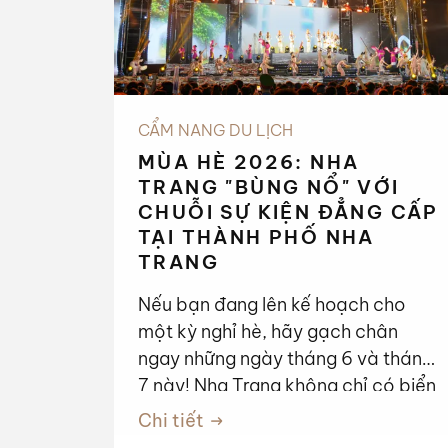
CẨM NANG DU LỊCH
MÙA HÈ 2026: NHA
TRANG "BÙNG NỔ" VỚI
CHUỖI SỰ KIỆN ĐẲNG CẤP
TẠI THÀNH PHỐ NHA
TRANG
Nếu bạn đang lên kế hoạch cho
một kỳ nghỉ hè, hãy gạch chân
ngay những ngày tháng 6 và tháng
7 này! Nha Trang không chỉ có biển
xanh cát trắng, mà năm nay còn là
Chi tiết
tâm điểm của những đại nhạc hội