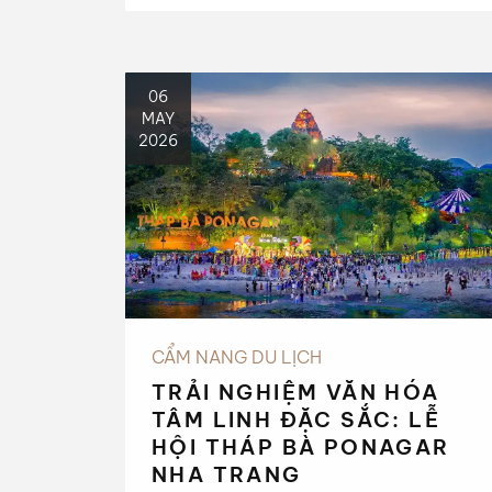
tầm cỡ và các lễ hội văn hóa đặc
sắc.
06
MAY
2026
CẨM NANG DU LỊCH
TRẢI NGHIỆM VĂN HÓA
TÂM LINH ĐẶC SẮC: LỄ
HỘI THÁP BÀ PONAGAR
NHA TRANG