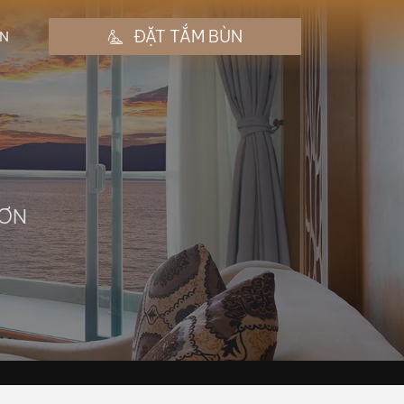
ĐẶT TẮM BÙN
N
HƠN