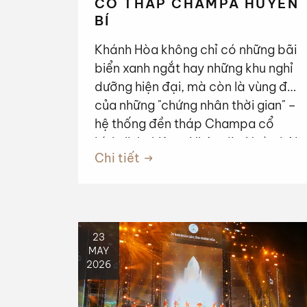
CỔ THÁP CHAMPA HUYỀN
BÍ
Khánh Hòa không chỉ có những bãi
biển xanh ngắt hay những khu nghỉ
dưỡng hiện đại, mà còn là vùng đất
của những "chứng nhân thời gian" –
hệ thống đền tháp Champa cổ
kính, linh thiêng. Nhân dịp Ngày hội
Chi tiết
Văn hóa dân tộc Chăm lần thứ VI
năm 2026, hãy cùng chúng tôi
bước vào hành trình ngược dòng
lịch sử để chiêm ngưỡng những
tuyệt tác kiến trúc từ xứ sở
23
MAY
Kauthara đến Panduranga.
2026