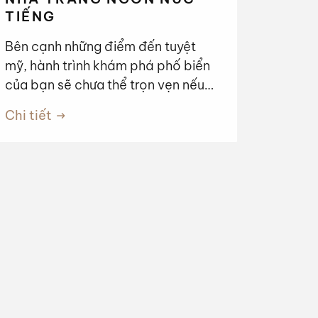
TIẾNG
Bên cạnh những điểm đến tuyệt
mỹ, hành trình khám phá phố biển
của bạn sẽ chưa thể trọn vẹn nếu
bỏ qua món bún sứa Nha Trang –
Chi tiết
thức quà dân dã mang trọn tinh
hoa của đại dương. Sức hấp dẫn
của món ăn này đến từ sự thanh
tao, nhẹ nhàng. Nước dùng hoàn
toàn không dùng xương heo mà
được ninh từ các loại cá biển (cá
liệt, cá thu) kết hợp cùng dứa và cà
chua, tạo nên vị ngọt thanh tự
nhiên, không hề ngấy. Thêm vào đó
là những miếng sứa chân giòn sần
sật, chả cá dai thơm và cá dầm