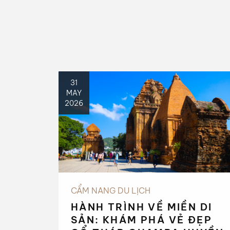
31
MAY
2026
CẨM NANG DU LỊCH
HÀNH TRÌNH VỀ MIỀN DI
SẢN: KHÁM PHÁ VẺ ĐẸP