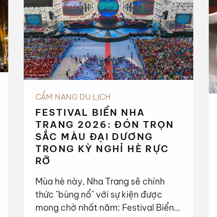
CẨM NANG DU LỊCH
FESTIVAL BIỂN NHA
TRANG 2026: ĐÓN TRỌN
SẮC MÀU ĐẠI DƯƠNG
TRONG KỲ NGHỈ HÈ RỰC
RỠ
Mùa hè này, Nha Trang sẽ chính
thức "bùng nổ" với sự kiện được
mong chờ nhất năm: Festival Biển