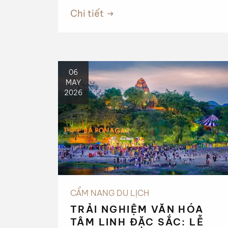
xanh cát trắng, mà năm nay còn là
Chi tiết
tâm điểm của những đại nhạc hội
tầm cỡ và các lễ hội văn hóa đặc
sắc.
06
MAY
2026
CẨM NANG DU LỊCH
TRẢI NGHIỆM VĂN HÓA
TÂM LINH ĐẶC SẮC: LỄ