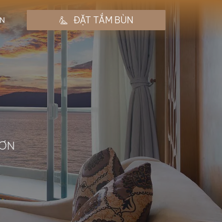
ĐẶT TẮM BÙN
N
HƠN