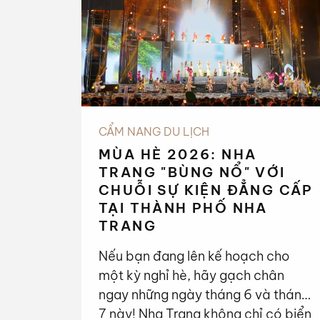
CẨM NANG DU LỊCH
MÙA HÈ 2026: NHA
TRANG "BÙNG NỔ" VỚI
CHUỖI SỰ KIỆN ĐẲNG CẤP
TẠI THÀNH PHỐ NHA
TRANG
Nếu bạn đang lên kế hoạch cho
một kỳ nghỉ hè, hãy gạch chân
ngay những ngày tháng 6 và tháng
7 này! Nha Trang không chỉ có biển