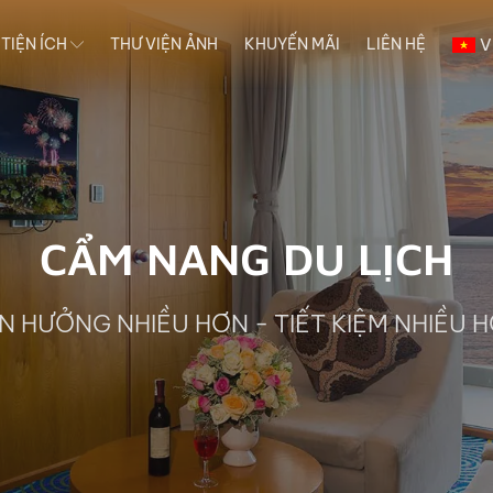
V
 TIỆN ÍCH
THƯ VIỆN ẢNH
KHUYẾN MÃI
LIÊN HỆ
CẨM NANG DU LỊCH
N HƯỞNG NHIỀU HƠN - TIẾT KIỆM NHIỀU 