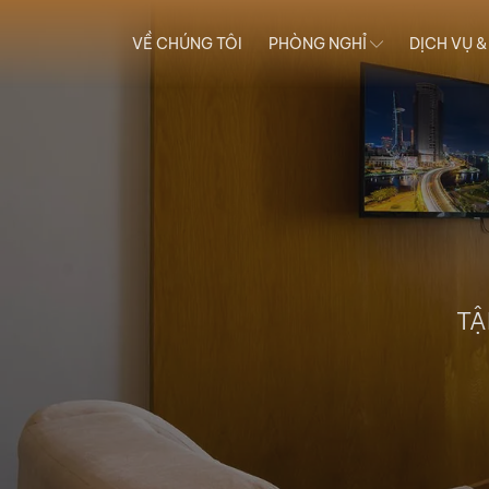
VỀ CHÚNG TÔI
PHÒNG NGHỈ
DỊCH VỤ &
TẬ