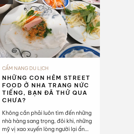
CẨM NANG DU LỊCH
NHỮNG CON HẺM STREET
FOOD Ở NHA TRANG NỨC
TIẾNG, BẠN ĐÃ THỬ QUA
CHƯA?
Không cần phải luôn tìm đến những
nhà hàng sang trọng, đôi khi, những
mỹ vị xao xuyến lòng người lại ẩn