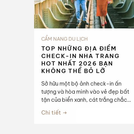
dân tộc anh em.
CẨM NANG DU LỊCH
TOP NHỮNG ĐỊA ĐIỂM
CHECK-IN NHA TRANG
HOT NHẤT 2026 BẠN
KHÔNG THỂ BỎ LỠ
Sở hữu một bộ ảnh check-in ấn
tượng và hòa mình vào vẻ đẹp bất
tận của biển xanh, cát trắng chắc
chắn là trải nghiệm đáng giá nhất
Chi tiết
trong kỳ nghỉ của bạn. Để giúp bạn
có một hành trình trọn vẹn, chúng
tôi đã tổng hợp những điểm đến