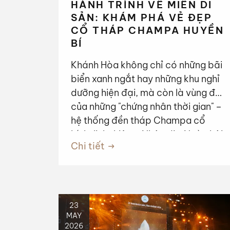
HÀNH TRÌNH VỀ MIỀN DI
SẢN: KHÁM PHÁ VẺ ĐẸP
CỔ THÁP CHAMPA HUYỀN
BÍ
Khánh Hòa không chỉ có những bãi
biển xanh ngắt hay những khu nghỉ
dưỡng hiện đại, mà còn là vùng đất
của những "chứng nhân thời gian" –
hệ thống đền tháp Champa cổ
kính, linh thiêng. Nhân dịp Ngày hội
Chi tiết
Văn hóa dân tộc Chăm lần thứ VI
năm 2026, hãy cùng chúng tôi
bước vào hành trình ngược dòng
lịch sử để chiêm ngưỡng những
tuyệt tác kiến trúc từ xứ sở
23
MAY
Kauthara đến Panduranga.
2026