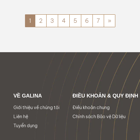
1
2
3
4
5
6
7
»
VỀ GALINA
ĐIỀU KHOẢN & QUY ĐỊNH
Giới thiệu về chúng tôi
Điều khoản chung
Liên hệ
Chính sách Bảo vệ Dữ liệu
Tuyển dụng