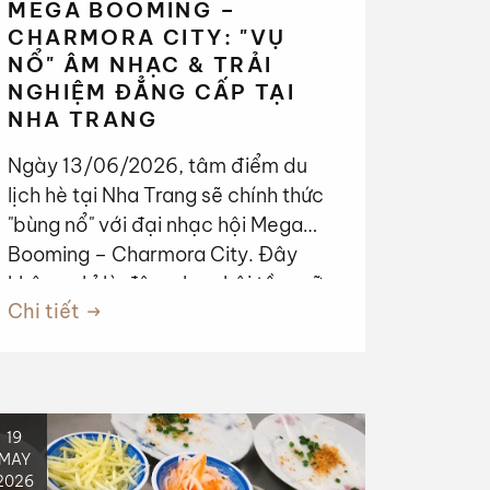
MEGA BOOMING –
CHARMORA CITY: "VỤ
NỔ" ÂM NHẠC & TRẢI
NGHIỆM ĐẲNG CẤP TẠI
NHA TRANG
Ngày 13/06/2026, tâm điểm du
lịch hè tại Nha Trang sẽ chính thức
"bùng nổ" với đại nhạc hội Mega
Booming – Charmora City. Đây
không chỉ là đêm nhạc hội tầm cỡ
Chi tiết
quốc gia mà còn là khởi đầu cho
một hành trình trải nghiệm du lịch
đỉnh cao, nơi âm nhạc trở thành
ngôn ngữ kết nối vạn vật.
19
MAY
2026