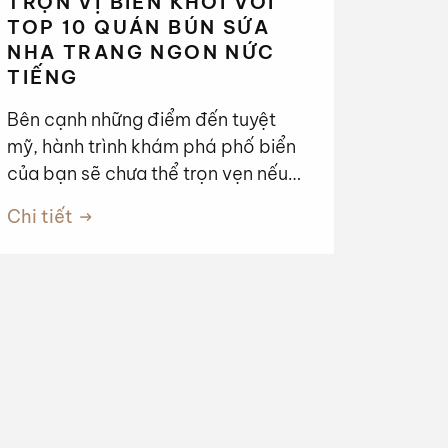
TRỌN VỊ BIỂN KHƠI VỚI
TOP 10 QUÁN BÚN SỨA
NHA TRANG NGON NỨC
TIẾNG
Bên cạnh những điểm đến tuyệt
mỹ, hành trình khám phá phố biển
của bạn sẽ chưa thể trọn vẹn nếu
bỏ qua món bún sứa Nha Trang –
Chi tiết
thức quà dân dã mang trọn tinh
hoa của đại dương. Sức hấp dẫn
của món ăn này đến từ sự thanh
tao, nhẹ nhàng. Nước dùng hoàn
toàn không dùng xương heo mà
được ninh từ các loại cá biển (cá
liệt, cá thu) kết hợp cùng dứa và cà
chua, tạo nên vị ngọt thanh tự
nhiên, không hề ngấy. Thêm vào đó