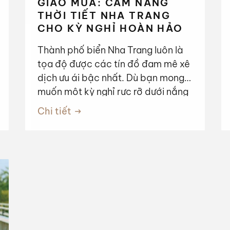
GIAO MÙA: CẨM NANG
THỜI TIẾT NHA TRANG
CHO KỲ NGHỈ HOÀN HẢO
Thành phố biển Nha Trang luôn là
tọa độ được các tín đồ đam mê xê
dịch ưu ái bậc nhất. Dù bạn mong
muốn một kỳ nghỉ rực rỡ dưới nắng
vàng hay một chốn bình yên tĩnh
Chi tiết
lặng để F5 bản thân, thời tiết Nha
Trang với 4 mùa mang những sắc
thái rất riêng đều có thể chiều lòng
bạn. Hãy cùng chúng tôi điểm qua
bức tranh khí hậu tại đây để chọn
cho mình một "thời điểm vàng",
giúp chuyến đi sắp tới thêm phần
trọn vẹn nhé!