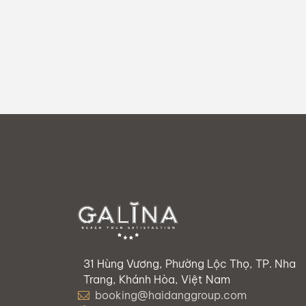
hấp dẫn bậc nhất thành phố biển
Nha Trang, được chia thành 4 nhóm
chủ đề để bạn dễ dàng khám phá!
31 Hùng Vương, Phường Lộc Thọ, TP. Nha
Trang, Khánh Hòa, Việt Nam
booking@haidanggroup.com