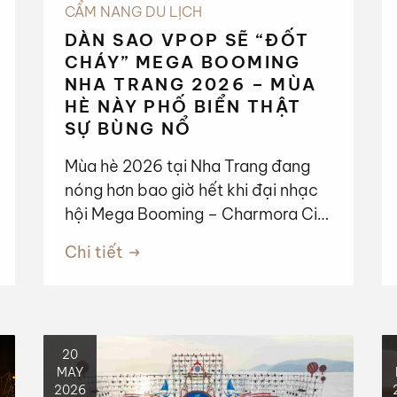
CẨM NANG DU LỊCH
DÀN SAO VPOP SẼ “ĐỐT
CHÁY” MEGA BOOMING
NHA TRANG 2026 – MÙA
HÈ NÀY PHỐ BIỂN THẬT
SỰ BÙNG NỔ
Mùa hè 2026 tại Nha Trang đang
nóng hơn bao giờ hết khi đại nhạc
hội Mega Booming – Charmora City
chính thức xác nhận sẽ diễn ra vào
Chi tiết
tối ngày 13/06 tại Quảng trường
2/4 – ngay trung tâm cung đường
biển Trần Phú nổi tiếng. Sự kiện
được dự đoán sẽ thu hút hàng chục
20
nghìn du khách và người yêu âm
MAY
nhạc từ khắp nơi đổ về phố biển.
2026